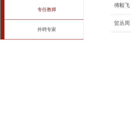
傅毅飞 
专任教师
贺丛周 
外聘专家